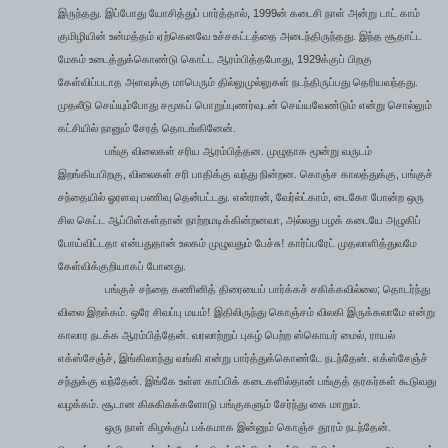
, 1999
இருந்தது. இப்போது யோசித்துப் பார்த்தால்
ன் கடைசி நாள் அன்று டாட் காம்
குமிழியின் உன்மத்தம் ஏற்கெனவே உச்சகட்டத்தை அடைந்திருந்தது. இந்த சூதாட்ட
, 1929
மேகம் உடைத்துக்கொண்டு கொட்ட ஆரம்பித்தபோது
க்குப் பிறகு
கேள்விப்படாத அளவுக்கு மாபெரும் தில்லுமுல்லுகள் நடந்திருப்பது தெரியவந்தது.
முதலீடு செய்யும்போது சமூகப் பொறுப்புணர்வுடன் செய்யவேண்டும் என்று சொல்லும்
கட்சியில் நானும் சேரத் தொடங்கினேன்.
பங்கு விலைகள் சரிய ஆரம்பித்தன. முழுதாக மூன்று வருடம்
,
,
இறங்கியபிறகு
விலைகள் சரி பாதிக்கு வந்து நின்றன. கொஞ்ச காலத்துக்கு
பங்குச்
,
,
சந்தையில் ஓரளவு பணிவு தென்பட்டது. என்ரான்
வேர்ல்ட்காம்
டைகோ போன்ற ஒரு
,
சில கெட்ட ஆப்பிள்கள்தான் நாற்றமடிக்கின்றனவா
அல்லது பழக் கடையே அழுகிப்
போய்விட்டதா என்பதுதான் உலகம் முழுவதும் பேச்சு! கார்ப்பரேட் முதலாளித்துவமே
கேள்விக்குறியாகப் போனது.
;
பங்குச் சந்தை கணினித் திரையைப் பார்க்கச் சகிக்கவில்லை
தொடர்ந்து
விலை இறக்கம். ஒரே சிவப்பு மயம்! இதிலிருந்து கொஞ்சம் விலகி இருக்கலாமே என்று
,
காலார நடக்க ஆரம்பித்தேன். வரலாற்றுப் புகழ் பெற்ற ஸ்கொயர் மைல்
ராயல்
,
எக்ஸ்சேஞ்ச்
இங்கிலாந்து வங்கி என்று பார்த்துக்கொண்டே நடந்தேன். எக்ஸ்சேஞ்ச்
சந்துக்கு வந்தேன். இங்கே உள்ள காப்பிக் கடைகளில்தான் பங்குத் தரகர்கள் கூடுவது
வழக்கம். சூடான கிசுகிசுக்களோடு பங்குகளும் சேர்ந்து கை மாறும்.
ஒரு நாள் கிழக்குப் பக்கமாக இன்னும் கொஞ்ச தூரம் நடந்தேன்.