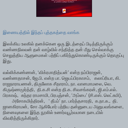
இணையத்தில் இந்தப் புத்தகத்தை வாங்க
இலக்கிய உலகில் தனக்கென ஒரு இடத்தைப் பிடித்திருக்கும்
வண்ணநிலவன் தன் வாழ்வில் சந்தித்த தன் மீது செல்வாக்கு
செலுத்திய ஆளுமைகள் பற்றிப் பகிர்ந்துகொண்டிருக்கும் தொகுப்பு
இது.
வல்லிக்கண்ணன், ‘விக்ரமாதித்யன்’ என்ற நம்பிராஜன்,
வண்ணதாசன், ஜே.பி. என்ற பா. ஜெயப்பிரகாசம்,
கலாப்ரியா, கி.
ராஜநாராயணன், திருலோக சீதாராம், நா. வானமாமலை, வெ.
கிருஷ்ணமூர்த்தி, தி.க.சி என்ற தி.க. சிவசங்கரன், ஜி.எம்.எல்.
பிரகாஷ்,
சுந்தர ராமசாமி, பிரபஞ்சன், ‘அம்பை’ (சி.எஸ். லெட்சுமி),
அசோகமித்திரன்,
‘ தீபம்’ நா. பார்த்தசாரதி, க.நா.சு., தி.
ஜானகிராமன்,
சோ ஆகியோர் பற்றிய தன்னுடைய அனுபவங்களை,
நினைவுகளை இந்த நூலில் உணர்வுபூர்வமான நடையில்
விவரித்திருக்கிறார்.