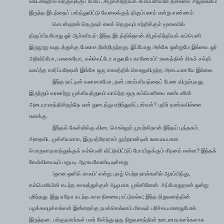
,
லெடன்ஹால் தெருவுக்குப் போய்
கிழக்கிந்தியக் கம்பெனியின் தலைமை அலுவலகம்
இருந்த இடத்தைப் பார்த்துவிட்டு வேலைக்குத் திரும்பலாம் என்று எண்ணம்.
லெடன்ஹால் தெருவும் லைம் தெருவும் சந்திக்கும் மூலையில்
திரும்பியபோது ஓர் ஆச்சரியம்: இந்த இடத்தில்தான் கிழக்கிந்தியக் கம்பெனி
இருநூறு வருடத்துக்கு மேலாக நின்றிருந்தது. இப்போது அங்கே ஒன்றுமே இல்லை. ஓர்
,
,
அறிவிப்போ
பலகையோ
கல்வெட்டோ எதுவுமே காணோம்! உலகத்தின் மிகச் சக்தி
வாய்ந்த கார்ப்பரேஷன் இங்கே ஒரு காலத்தில் கொலுவிருந்த அடையாளமே இல்லை.
,
இந்த நாட்டின் கலாசாரமோ
தன் பாரம்பரியத்தைப் பேண விரும்புவது.
இருந்தும் வரலாற்று முக்கியத்துவம் வாய்ந்த ஒரு கம்பெனியை லண்டனின்
?
அடையாளத்திலிருந்தே ஏன் துடைத்து எறிந்துவிட்டார்கள்
புதிர் தாங்கவில்லை
எனக்கு.
இந்தக் கேள்விக்கு விடை சொல்லும் முயற்சிதான் இந்தப் புத்தகம்.
,
அதைவிட முக்கியமாக
இருபத்தோராம் நூற்றாண்டின் உலகமயமான
?
பொருளாதாரத்துக்குக் கம்பெனி விட்டுவிட்டுப் போயிருக்கும் சீதனம் என்ன
இந்தக்
கேள்வியையும் மறுபடி ஆராயவேண்டியுள்ளது.
‘
’
,
ஞான ஒளிக் காலம்
என்று புகழ் பெற்ற நாள்களில் ஆரம்பித்து
கம்பெனியின் கடந்த காலத்துக்குள் ஆழமாக முங்கினேன். அப்போதுதான் ஒன்று
;
புரிந்தது: இது ஏதோ கடந்த கால நினைவு மட்டுமல்ல
இந்த நிறுவனத்தின்
பழக்கவழக்கங்கள் இன்றைக்கு நமக்கெல்லாம் மிகவும் பரிச்சயமானதுபோல்
இருந்தன. பங்குதாரர்கள் பலர் சேர்ந்து ஒரு நிறுவனத்தின் உடைமையாளர்களாக