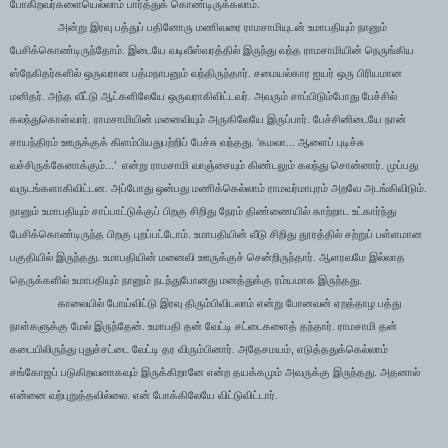
போகிறவர்களையெல்லாம் பார்த்துக் கொண்டிருக்கலாம்.
அன்று இரவு பத்துப் பதினோரு மணிவரை ராமசாமியுடன் உமாபதியும் நானும்
பேசிக்கொண்டிருந்தோம். இடையே வடிவீஸ்வரத்தில் இருந்து வந்த ராமசாமியின் நெருங்கிய
ஸ்நேகிதர்களில் ஒருவரான பத்மநாபனும் வந்திருந்தார். சமையல்கார ஐயர் ஒரு பிரியமான
மனிதர். அந்த வீட்டு ஆட்களிலேயே ஒருவராகிவிட்டவர். அவரும் சாப்பிடும்போது பேச்சில்
கலந்துகொள்வார். ராமசாமியின் மனைவியும் அருகிலேயே இருப்பார். பேச்சினிடையே நான்
‘
சாயந்திரம் ஊருக்குக் கிளம்பியதுபற்றிப் பேச்சு வந்தது.
கமலா... ஆளைப் புடிச்சு
’
வச்சிருக்கேனாக்கும்...
என்று ராமசாமி வாஞ்சையும் கிண்டலும் கலந்து சொன்னார். முப்பது
வருடங்களாகிவிட்டன. அப்போது ஒன்பது மணிக்கெல்லாம் ராமவர்மாபுரம் அறவே அடங்கிவிடும்.
நானும் உமாபதியும் சாப்பாட்டுக்குப் பிறகு சிறிது நேரம் திண்ணையில் காற்றாட உட்கார்ந்து
பேசிக்கொண்டிருந்த பிறகு புறப்பட்டோம். உமாபதியின் வீடு சிறிது தூரத்தில் சற்றுப் பள்ளமான
பகுதியில் இருந்தது. உமாபதியின் மனைவி ஊருக்குச் சென்றிருந்தார். ஆளரவமே இல்லாத
தெருக்களில் உமாபதியும் நானும் நடந்துபோனது மனத்துக்கு ரம்யமாக இருந்தது.
காலையில் போய்விட்டு இரவு திரும்பிவிடலாம் என்று போனவன் ஏறத்தாழ பத்து
நாள்களுக்கு மேல் இருந்தேன். உமாபதி தன் வேட்டி சட்டைகளைத் தந்தார். ராமசாமி தன்
,
கடையிலிருந்து புதுச்சட்டை வேட்டி தர விரும்பினார். அதேசமயம்
எடுத்ததுக்கெல்லாம்
சங்கோஜப் படுகிறவனாகவும் இருக்கிறானே என்ற தயக்கமும் அவருக்கு இருந்தது. அதனால்
என்னை வற்புறுத்தவில்லை. என் போக்கிலேயே விட்டுவிட்டார்.