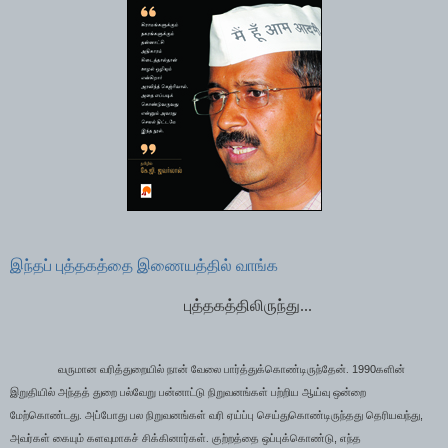
இந்தப் புத்தகத்தை இணையத்தில் வாங்க
புத்தகத்திலிருந்து...
1990
வருமான வரித்துறையில் நான் வேலை பார்த்துக்கொண்டிருந்தேன்.
களின்
இறுதியில் அந்தத் துறை பல்வேறு பன்னாட்டு நிறுவனங்கள் பற்றிய ஆய்வு ஒன்றை
,
மேற்கொண்டது. அப்போது பல நிறுவனங்கள் வரி ஏய்ப்பு செய்துகொண்டிருந்தது தெரியவந்து
,
அவர்கள் கையும் களவுமாகச் சிக்கினார்கள். குற்றத்தை ஒப்புக்கொண்டு
எந்த