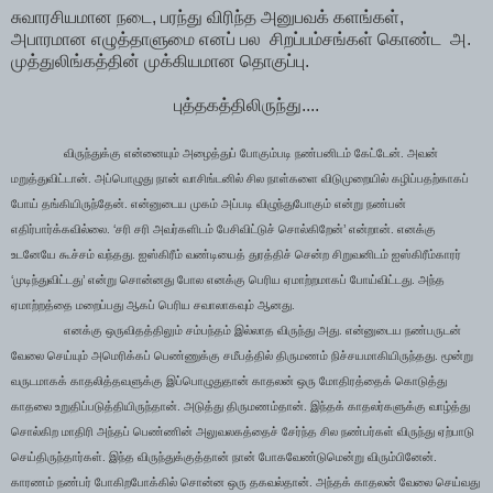
சுவாரசியமான நடை, பரந்து விரிந்த அனுபவக் களங்கள்,
அபாரமான எழுத்தாளுமை எனப் பல சிறப்பம்சங்கள் கொண்ட அ.
முத்துலிங்கத்தின் முக்கியமான தொகுப்பு.
புத்தகத்திலிருந்து....
விருந்துக்கு என்னையும் அழைத்துப் போகும்படி நண்பனிடம் கேட்டேன். அவன்
மறுத்துவிட்டான். அப்பொழுது நான் வாசிங்டனில் சில நாள்களை விடுமுறையில் கழிப்பதற்காகப்
போய் தங்கியிருந்தேன். என்னுடைய முகம் அப்படி விழுந்துபோகும் என்று நண்பன்
‘
’
எதிர்பார்க்கவில்லை.
சரி சரி அவர்களிடம் பேசிவிட்டுச் சொல்கிறேன்
என்றான். எனக்கு
உடனேயே கூச்சம் வந்தது. ஐஸ்கிரீம் வண்டியைத் துரத்திச் சென்ற சிறுவனிடம் ஐஸ்கிரீம்காரர்
‘
’
முடிந்துவிட்டது
என்று சொன்னது போல எனக்கு பெரிய ஏமாற்றமாகப் போய்விட்டது. அந்த
ஏமாற்றத்தை மறைப்பது ஆகப் பெரிய சவாலாகவும் ஆனது.
எனக்கு ஒருவிதத்திலும் சம்பந்தம் இல்லாத விருந்து அது. என்னுடைய நண்பருடன்
வேலை செய்யும் அமெரிக்கப் பெண்ணுக்கு சமீபத்தில் திருமணம் நிச்சயமாகியிருந்தது. மூன்று
வருடமாகக் காதலித்தவளுக்கு இப்பொழுதுதான் காதலன் ஒரு மோதிரத்தைக் கொடுத்து
காதலை உறுதிப்படுத்தியிருந்தான். அடுத்து திருமணம்தான். இந்தக் காதலர்களுக்கு வாழ்த்து
சொல்கிற மாதிரி அந்தப் பெண்ணின் அலுவலகத்தைச் சேர்ந்த சில நண்பர்கள் விருந்து ஏற்பாடு
செய்திருந்தார்கள். இந்த விருந்துக்குத்தான் நான் போகவேண்டுமென்று விரும்பினேன்.
காரணம் நண்பர் போகிறபோக்கில் சொன்ன ஒரு தகவல்தான். அந்தக் காதலன் வேலை செய்வது