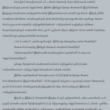
கொஞ்சம் கொஞ்சமாகக் கட்டடங்கள் அமையத் தொடங்கியவுடன் வால்கர்
இந்தியாவுக்குத் தகவல் அனுப்பினார். இங்கே இன்னும் நிறைய வேலைகள் இருக்கின்றன.
இருநூறு கைதிகளை வைத்துக்கொண்டு இத்தனையையும் சமாளிப்பது சிரமம். இந்தத் தீவில்
காலநிலை சரியில்லை. கைதிகளுக்குத் திடீர் திடீரென்று ஏதாவது வியாதி வருகிறது. வேலை
செய்யமுடியாமல் சுருண்டு படுத்துவிடுகிறார்கள். படுத்தவர்கள் எழுந்திருப்பதில்லை.
போதாக்குறைக்குக் காடுகளில் உள்ள பூச்சி புழுக்கள் ரத்தம் உறிஞ்சும் அட்டைகளின் தொல்லை.
அவ்வப்போது பழங்குடியினரின் தாக்குதல்.
டாக்டர் வால்டர்! புலம்பியது போதும். இப்போது உங்களுக்கு என்ன வேண்டும்
?
வேலை செய்வதற்கு இன்னும் நிறையக் கைதிகள் வேண்டும்!
அவ்வளவுதானே
?
இந்தியாவில் கைதிகளுக்கா குறைச்சல்
?
உடனடியாக
அனுப்பிவைக்கிறோம்!
நல்லது. நோஞ்சான் கைதிகளையெல்லாம் கழித்துக்கட்டிவிட்டு நல்ல
பயில்வான்களாகப் பார்த்து அனுப்பிவையுங்கள்
என்றார் வால்கர்.
இங்கே வருகிறவர்கள் கொஞ்சமாகச் சாப்பிட்டுவிட்டு நிறைய வேலை
செய்கிறவர்களாக இருக்கவேண்டும். அப்போதுதான் நம்முடைய குடியிருப்புகளை விரைவாகத்
தயார் செய்யலாம். சென்றமுறை நிகழ்ந்ததுபோல் எந்த அசம்பாவிதமும் இல்லாமல்
பார்த்துக்கொள்ளலாம்
இதன்படி இந்தியச் சிறைகளில் இருந்த பெரும் குற்றவாளிகள்
,
நல்ல பலசாலிகள்
,
உடல்
தகுதி கொண்டவர்கள் தேர்ந்தெடுக்கப்பட்டு அந்தமானுக்கு அனுப்பிவைக்கப்பட்டார்கள். மூன்றே
மாதங்களில் அங்கே குடியேற்றப்பட்டவர்களுடைய எண்ணிக்கை எழுநூறைத் தாண்டிவிட்டது.