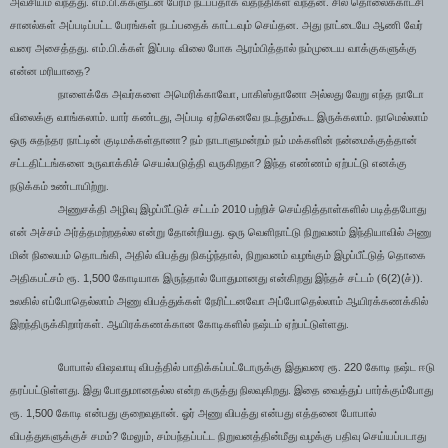
அவசியம் வந்தது. எம்.பி.க்களுடன் பேரம் நடப்பதாக வதந்திகள் வந்தன. சில தொலைக்காட்சி
சானல்கள் அப்படிப்பட்ட பேரங்கள் நடப்பதைக் காட்டவும் செய்தன. அது நாட்டையே ஆணி வேர்
வரை அசைத்தது. எம்.பி.க்கள் இப்படி விலை போக ஆரம்பித்தால் நம்முடைய வாக்குகளுக்கு
?
என்ன மரியாதை
,
நாளைக்கே அவர்களை அமெரிக்காவோ
பாகிஸ்தானோ அல்லது வேறு எந்த நாடோ
,
விலைக்கு வாங்கலாம். யார் கண்டது
அப்படி ஏற்கெனவே நடந்தும்கூட இருக்கலாம். நாமெல்லாம்
?
ஒரு சுதந்தர நாட்டின் குடிமக்கள்தானா
நம் நாடாளுமன்றம் நம் மக்களின் நன்மைக்குத்தான்
?
சட்டதிட்டங்களை உருவாக்கிச் செயல்படுத்தி வருகிறதா
இந்த எண்ணம் ஏற்பட்டு எனக்கு
நடுக்கம் உண்டாயிற்று.
2010
அணுசக்தி அழிவு இழப்பீட்டுச் சட்டம்
பற்றிச் செய்தித்தாள்களில் படித்தபோது
என் அச்சம் அர்த்தமற்றதல்ல என்று தோன்றியது. ஒரு வெளிநாட்டு நிறுவனம் இந்தியாவில் அணு
,
,
மின் நிலையம் தொடங்கி
அதில் விபத்து நிகழ்ந்தால்
நிறுவனம் வழங்கும் இழப்பீட்டுத் தொகை
1,500
6(2)(
அதிகபட்சம் ரூ.
கோடியாக இருந்தால் போதுமானது என்கிறது இந்தச் சட்டம் (
ச்)).
உலகில் எப்போதெல்லாம் அணு விபத்துக்கள் நேரிட்டனவோ அப்போதெல்லாம் ஆயிரக்கணக்கில்
இறந்திருக்கிறார்கள். ஆயிரக்கணக்கான கோடிகளில் நஷ்டம் ஏற்பட்டுள்ளது.
220
போபால் விஷவாயு விபத்தில் பாதிக்கப்பட்டோருக்கு இதுவரை ரூ.
கோடி நஷ்ட ஈடு
தரப்பட்டுள்ளது. இது போதுமானதல்ல என்ற கருத்து நிலவுகிறது. இதை வைத்துப் பார்க்கும்போது
1,500
ரூ.
கோடி என்பது குறைவுதான். ஓர் அணு விபத்து என்பது எத்தனை போபால்
?
,
விபத்துகளுக்குச் சமம்
மேலும்
சம்பந்தப்பட்ட நிறுவனத்தின்மீது வழக்கு பதிவு செய்யப்படாது