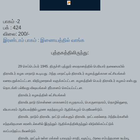
பாகம் -2
பக் : 424
விலை: 200/-
இரண்டாம் பாகம் : இணையத்தில் வாங்க
புத்தகத்திலிருந்து:
29
1945.
செப்டெம்பர்
திருச்சி புத்தூர் மைதானத்தில் பெரியார் தலைமையில்
திராவிடர் கழக மாநாடு கூடியது. அந்த மாநாட்டில் திராவிடர் கழகத்துக்கான லட்சியங்கள்
வரையறுக்கப்பட்டன. விதிமுறைகள் வகுக்கப்பட்டன. கழகத்தின் பெயர் திராவிடர் கழகம் என்பது
தொடங்கி பல்வேறு விஷயங்கள் தீர்மானம் செய்யப்பட்டன.
திராவிடர் கழகத்தின் லட்சியங்கள்
,
,
,
திராவிடநாடு (சென்னை மாகாணம்) சமுதாயம்
பொருளாதாரம்
தொழில்துறை
வியாபாரம் ஆகியவற்றில் பூரண சுதந்தரமும் ஆதிக்கமும் பெறவேண்டும்.
திராவிட நாடும் திராவிட நாட்டு மக்களும் திராவிட நாட்டவரல்லாத அந்நியர்களின்
எந்தவிதமான சுரண்டல்களில் இருந்தும் ஆதிக்கத்திலிருந்தும் விடுவிக்கப்பட்டுக்
காப்பாற்றப்படவேண்டும்.
,
,
,
திராவிட நாட்டில் உள்ள மக்கள் யாவரும் சாதி
வகுப்பு
அவை சம்பந்தமான உயர்வு