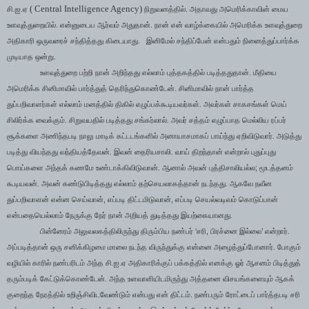
( Central Intelligence Agency)
சி.ஐ.ஏ
நிறுவனத்தில். அதாவது அமெரிக்காவின் மைய
உளவுத்துறையில். என்னுடைய ஆர்வம் அதுதான். நான் என் வாழ்க்கையில் அமெரிக்க உளவுத்துறை
அதிகாரி ஒருவரைச் சந்தித்தது கிடையாது. இனிமேல் சந்திப்பேன் என்பதும் நினைத்துப்பார்க்க
முடியாத ஒன்று.
உளவுத்துறை பற்றி நான் அறிந்தது எல்லாம் புத்தகத்தில் படித்ததுதான். மீதியை
அமெரிக்க சினிமாவில் பார்த்துத் தெரிந்துகொண்டேன். சினிமாவில் நான் பார்த்த
துப்பறிவாளர்கள் எல்லாம் மனத்தில் திகில் எழுப்பக்கூடியவர்கள். அவர்கள் சாகசங்கள் மெய்
சிலிர்க்க வைக்கும். சிறுவயதில் படித்தது சங்கர்லால். அவர் சத்தம் எழுப்பாத மெல்லிய ரப்பர்
சூக்களை அணிந்தபடி நாலு மாடிக் கட்டடங்களில் அனாயாசமாகப் பாய்ந்து ஏறிவிடுவார். அடுத்து
படித்து வியந்தது வந்தியத்தேவன். இவன் தைரியசாலி. வாய் திறந்தான் என்றால் புதுப்புது
;
பொய்களை அந்தக் கணமே உண்டாக்கிவிடுவான். ஆனால் அவன் புத்திசாலியல்ல
மூடத்தனம்
கூடியவன். அவன் கண்டுபிடித்தது எல்லாம் தற்செயலாகத்தான் நடந்தது. ஆகவே நவீன
,
,
துப்பறிவாளன் என்ன செய்வான்
எப்படி திட்டமிடுவான்
எப்படி செயல்வடிவம் கொடுப்பான்
என்பதையெல்லாம் நேருக்கு நேர் நான் அறியத் துடித்தது இயற்கையானது.
‘
,
’
பின்னேரம் அலுவலகத்திலிருந்து திரும்பிய நண்பர்
சரி
பிரச்னை இல்லை
என்றார்.
அப்படித்தான் ஒரு சனிக்கிழமை மாலை நடந்த விருந்துக்கு என்னை அழைத்துப்போனார். போகும்
வழியில் காரில் நண்பரிடம் அந்த சி.ஐ.ஏ அதிகாரிக்குப் பக்கத்தில் எனக்கு ஓர் ஆசனம் பிடித்துத்
தரும்படிக் கேட்டுக்கொண்டேன். அந்த உளவாளியிடமிருந்து அத்தனை விசயங்களையும் ஆகக்
குறைந்த நேரத்தில் உறிஞ்சிவிடவேண்டும் என்பது என் திட்டம். நண்பரும் ரோட்டைப் பார்த்தபடி சரி