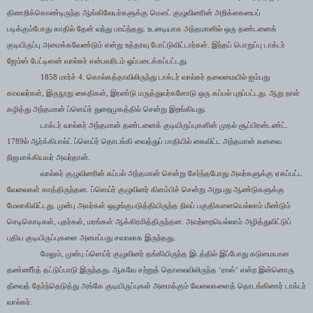
திணறிக்கொண்டிருந்த ஆங்கிலேயர்களுக்கு மௌட் குழுவினரின் அறிக்கையைப்
படிக்கும்போது காதில் தேன் வந்து பாய்ந்தது. உடனடியாக அந்தமானில் ஒரு தண்டனைக்
குடியிருப்பு அமைக்கவேண்டும்
என்று உத்தரவு போட்டுவிட்டார்கள். இந்தப் பொறுப்பு டாக்டர்
ஜேம்ஸ் பேட்டிஸன் வால்கர் என்பவரிடம் ஒப்படைக்கப்பட்டது.
1858
மார்ச்
4.
கொல்கத்தாவிலிருந்து டாக்டர் வால்கர் தலைமையில் ஐம்பது
காவலர்கள்
,
இருநூறு கைதிகள்
,
இரண்டு மருத்துவர்களோடு ஒரு கப்பல் புறப்பட்டது. ஆறு நாள்
கழித்து அந்தமான் ப்ளெய்ர் துறைமுகத்தில் சென்று இறங்கியது.
டாக்டர் வால்கர் அந்தமான் தண்டனைக் குடியிருப்புகளின் முதல் சூப்பிரன்டண்ட்.
1789
ல் ஆர்க்கிபால்ட் ப்ளெய்ர் தொடங்கி வைத்துப் பாதியில் கைவிட்ட அந்தமான் கனவை
நிஜமாக்கியவர் அவர்தான்.
வால்கர் குழுவினரின் கப்பல் அந்தமான் சென்று சேர்ந்தபோது அவர்களுக்கு ஏகப்பட்ட
வேலைகள் காத்திருந்தன. ப்ளெய்ர் குழுவினர் கிளம்பிச் சென்று அறுபது ஆண்டுகளுக்கு
மேலாகிவிட்டது. முன்பு அவர்கள் ஒழுங்குபடுத்தியிருந்த நிலப் பகுதிகளையெல்லாம் மீண்டும்
செடிகொடிகள்
,
புதர்கள்
,
மரங்கள் ஆக்கிரமித்திருந்தன. அவற்றையெல்லாம் அழித்துவிட்டுப்
புதிய குடியிருப்புகளை அமைப்பது சவாலாக இருந்தது.
மேலும்
,
முன்பு ப்ளெய்ர் குழுவினர் தங்கியிருந்த இடத்தில் இப்போது கடுமையான
தண்ணீர்த் தட்டுப்பாடு இருந்தது. ஆகவே சற்றுத் தொலைவிலிருந்த
‘
ராஸ்
’
என்ற இன்னொரு
தீவைத் தேர்ந்தெடுத்து அங்கே குடியிருப்புகள் அமைக்கும் வேலைகளைத் தொடங்கினார் டாக்டர்
வால்கர்.