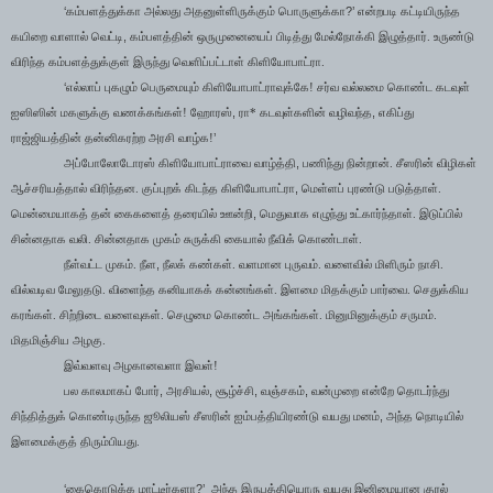
‘
?’
கம்பளத்துக்கா அல்லது அதனுள்ளிருக்கும் பொருளுக்கா
என்றபடி கட்டியிருந்த
,
கயிறை வாளால் வெட்டி
கம்பளத்தின் ஒருமுனையைப் பிடித்து மேல்நோக்கி இழுத்தார். உருண்டு
விரிந்த கம்பளத்துக்குள் இருந்து வெளிப்பட்டாள் கிளியோபாட்ரா.
‘
எல்லாப் புகழும் பெருமையும் கிளியோபாட்ராவுக்கே! சர்வ வல்லமை கொண்ட கடவுள்
,
,
ஐஸிஸின் மகளுக்கு வணக்கங்கள்! ஹோரஸ்
ரா* கடவுள்களின் வழிவந்த
எகிப்து
’
ராஜ்ஜியத்தின் தன்னிகரற்ற அரசி வாழ்க!
,
அப்போலோடோரஸ் கிளியோபாட்ராவை வாழ்த்தி
பணிந்து நின்றான். சீஸரின் விழிகள்
,
ஆச்சரியத்தால் விரிந்தன. குப்புறக் கிடந்த கிளியோபாட்ரா
மெள்ளப் புரண்டு படுத்தாள்.
,
மென்மையாகத் தன் கைகளைத் தரையில் ஊன்றி
மெதுவாக எழுந்து உட்கார்ந்தாள். இடுப்பில்
சின்னதாக வலி. சின்னதாக முகம் சுருக்கி கையால் நீவிக் கொண்டாள்.
,
நீள்வட்ட முகம். நீள
நீலக் கண்கள். வளமான புருவம். வளைவில் மிளிரும் நாசி.
வில்வடிவ மேலுதடு. விளைந்த கனியாகக் கன்னங்கள். இளமை மிதக்கும் பார்வை. செதுக்கிய
கரங்கள். சிற்றிடை வளைவுகள். செழுமை கொண்ட அங்கங்கள். மினுமினுக்கும் சருமம்.
மிதமிஞ்சிய அழகு.
இவ்வளவு அழகானவளா இவள்!
,
,
,
,
பல காலமாகப் போர்
அரசியல்
சூழ்ச்சி
வஞ்சகம்
வன்முறை என்றே தொடர்ந்து
,
சிந்தித்துக் கொண்டிருந்த ஜூலியஸ் சீஸரின் ஐம்பத்தியிரண்டு வயது மனம்
அந்த நொடியில்
இளமைக்குத் திரும்பியது.
‘
?’
கைகொடுக்க மாட்டீர்களா
அந்த இருபத்தியொரு வயது இனிமையான குரல்