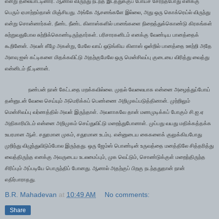
என்று தலையாட்டினார். ஆனால் விருந்து நடந்த இடத்துக்குப் போய்ச் சேர்ந்தபோது எனக்கு
,
பெரும் ஏமாற்றம்தான் மிஞ்சியது. அங்கே ஆசனங்களே இல்லை
அது ஒரு கொக்ரெய்ல் விருந்து
என்று சொன்னார்கள். நீண்ட நீண்ட கிளாஸ்களில் பானங்களை நிறைத்துக்கொண்டு கிரகங்கள்
சுற்றுவதுபோல சுற்றிக்கொண்டிருந்தார்கள். பரிசாரகனிடம் எனக்கு வேண்டிய பானத்தைக்
,
கூறினேன். அவன் கீழே அகன்று
மேலே வாய் ஒடுங்கிய கிளாஸ் ஒன்றில் பானத்தை ஊற்றி அதே
அளவு ஐஸ் கட்டிகளை மிதக்கவிட்டு அதற்குமேலே ஒரு மென்சிவப்பு குடையை விரித்து வைத்து
என்னிடம் நீட்டினான்.
நண்பன் நான் கேட்டதை மறக்கவில்லை. முதல் வேலையாக என்னை அழைத்துப்போய்
தன்னுடன் வேலை செய்யும் அமெரிக்கப் பெண்ணை அறிமுகப்படுத்தினான். முற்றிலும்
மென்சிவப்பு வர்ணத்தில் அவள் இருந்தாள். அவளாகவே தான் மணமுடிக்கப் போகும் சி.ஐ.ஏ
அதிகாரியிடம் என்னை அறிமுகம் செய்துவிட்டு மறைந்துபோனாள். முப்பது வயது மதிக்கத்தக்க
,
உயரமான ஆள். சதுரமான முகம்
சதுரமான உடம்பு. என்னுடைய கைகளைக் குலுக்கியபோது
முறிந்து விழுந்துவிடும்போல இருந்தது. ஒரு ஜேம்ஸ் பொண்டின் உருவத்தை மனத்திலே சித்தரித்து
,
,
வைத்திருந்த எனக்கு அவருடைய உடலமைப்பும்
முக வெட்டும்
சொண்டுக்குள் மறைந்திருந்த
சிரிப்பும் அப்படியே பொருந்திப் போனது. ஆனால் அதற்குப் பிறகு நடந்ததுதான் நான்
எதிர்பாராதது.
B.R. Mahadevan
at
10:49 AM
No comments:
Share