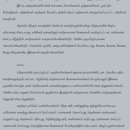
இப்படி வந்தவர்களில் சிலர் கொலை
,
கொள்ளைக் குற்றவாளிகள்
,
முரட்டுப்
பேர்வழிகள். மற்றவர்கள் சுதந்தரப் போராட்டத்தில் ஈடுபட்டதற்காகக் கைது செய்யப்பட்ட அரசியல்
கைதிகள்.
ஆனால் அந்தக் காலத்தில் அரசியல் கைதிகளுக்கென்று அந்தமானில் சிறப்பு
மரியாதை கிடையாது. எல்லோர் தலையிலும் கடுமையான வேலைகள் சுமத்தப்பட்டன. மரங்களை
வெட்டி வீழ்த்திக் காடுகளைச் சமதளமாக்கவேண்டும். அங்கே குடியிருப்புகளை
அமைக்கவேண்டும். வெய்யில்
,
குளிர்
,
மழை என்றெல்லாம் பேசக்கூடாது. வேலை
,
வேலை
,
வேலை
,
வேறு சிந்தனையே இல்லாமல் உழைக்கவேண்டும்.
****
அந்தமானில் குடியிருப்புப் பகுதிகளெல்லாம் ஓரளவு தயாராகிவிட்டன. ஆகவே புதிய
கைதிகளுக்குக் காட்டை அழிக்கிற கடுமையான வேலைகளெல்லாம் பெரும்பாலும் இல்லை.
முதலில் கொஞ்ச நாள் அவர்களைக் காவலர்களுடைய கண்காணிப்பில் அடைத்துவைப்பார்கள்.
அங்கே வம்பு எதுவும் செய்யாமல் ஒழுங்காக இருந்தால் சுதந்தரமாக வெளியே வாழ்வதற்கான
அனுமதி கிடைத்துவிடும்.
சுதந்தர டிக்கெட் வாங்கியவர்கள் அந்த ஊர் மண்ணுக்கு ஒத்துப்போகக்கூடிய
பயிர்களை வைத்து விவசாயம் செய்யலாம். சாலைகள் அமைப்பது
,
தென்னை மரங்களைப்
பாதுகாப்பது
,
தேங்காய் பறிப்பது
,
அதிலிருந்து நார்
,
எண்ணெய் எடுப்பது
,
மரங்களை வெட்டிப்
பலகைகள் செய்வது
,
தொழிற்சாலை வேலைகள் போன்றவற்றில் ஈடுபடலாம். விருப்பமுள்ளவர்கள்