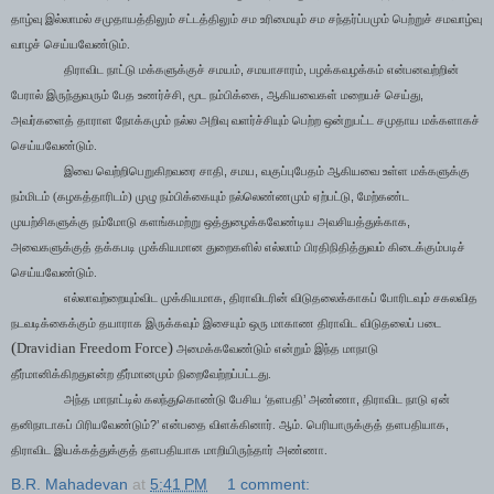
தாழ்வு இல்லாமல் சமுதாயத்திலும் சட்டத்திலும் சம உரிமையும் சம சந்தர்ப்பமும் பெற்றுச் சமவாழ்வு
வாழச் செய்யவேண்டும்.
,
,
திராவிட நாட்டு மக்களுக்குச் சமயம்
சமயாசாரம்
பழக்கவழக்கம் என்பனவற்றின்
,
,
,
பேரால் இருந்துவரும் பேத உணர்ச்சி
மூட நம்பிக்கை
ஆகியவைகள் மறையச் செய்து
அவர்களைத் தாராள நோக்கமும் நல்ல அறிவு வளர்ச்சியும் பெற்ற ஒன்றுபட்ட சமுதாய மக்களாகச்
செய்யவேண்டும்.
,
,
இவை வெற்றிபெறுகிறவரை சாதி
சமய
வகுப்புபேதம் ஆகியவை உள்ள மக்களுக்கு
,
நம்மிடம் (கழகத்தாரிடம்) முழு நம்பிக்கையும் நல்லெண்ணமும் ஏற்பட்டு
மேற்கண்ட
,
முயற்சிகளுக்கு நம்மோடு களங்கமற்று ஒத்துழைக்கவேண்டிய அவசியத்துக்காக
அவைகளுக்குத் தக்கபடி முக்கியமான துறைகளில் எல்லாம் பிரதிநிதித்துவம் கிடைக்கும்படிச்
செய்யவேண்டும்.
,
எல்லாவற்றையும்விட முக்கியமாக
திராவிடரின் விடுதலைக்காகப் போரிடவும் சகலவித
நடவடிக்கைக்கும் தயாராக இருக்கவும் இசையும் ஒரு மாகாண திராவிட விடுதலைப் படை
(
)
Dravidian Freedom Force
அமைக்கவேண்டும் என்றும் இந்த மாநாடு
தீர்மானிக்கிறதுஎன்ற தீர்மானமும் நிறைவேற்றப்பட்டது.
‘
’
,
அந்த மாநாட்டில் கலந்துகொண்டு பேசிய
தளபதி
அண்ணா
திராவிட நாடு ஏன்
?’
,
தனிநாடாகப் பிரியவேண்டும்
என்பதை விளக்கினார். ஆம். பெரியாருக்குத் தளபதியாக
திராவிட இயக்கத்துக்குத் தளபதியாக மாறியிருந்தார் அண்ணா.
B.R. Mahadevan
at
5:41 PM
1 comment: