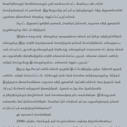
வேண்டுகோளும் கோரிக்கைகளும் முன் வைக்காமல் கட்ட வேண்டிய வரி பாக்கி
மொத்தத்தையும் கட்டினார்கள். இது வேறு எந்த நாட்டில் நடந்திருந்தாலும் அந்த நிறுவனங்களின்
முதன்மை நிர்வாகிகள் சிறைக்கு அனுப்பப்பட்டிருப்பார்கள்.
,
,
பிடிபட்ட நிறுவனம் ஒன்றின் தலைவர்
வெளிநாட்டுக்காரர்
வருமான வரித் துறையின்
குழுவினருக்கு மிரட்டல் விடுத்தார்.
‘
இந்தியா ஏழை நாடு. உங்களுக்கு உதவுவதற்காக உங்கள் நாட்டுக்கு வந்திருக்கிறோம்.
எங்களுக்கு இந்த மாதிரி தொந்தரவுகள் கொடுத்தால் நாங்கள் போய்விடுவோம். எங்களுடைய
பலம் எப்படிப்பட்டது என்பது உங்களுக்குத் தெரியாது. எங்களுக்குச் சாதகமான சட்டத்தை உங்கள்
நாடாளுமன்றமே நிறைவேற்றுகிற மாதிரி எங்களால் செய்ய முடியும். உங்களை எல்லாம் பணியிட
’
மாற்றம் செய்து வேறு இடங்களுக்குக்கூட எங்களால் அனுப்ப முடியும்.
இது நடந்து சில நாட்களில் எங்கள் குழுவில் இடம் பெற்றிருந்த மூத்த அதிகாரி ஒருவர்
பணியிட மாற்றம் செய்யப்பட்டார். அப்போதும் நான் அவர் சொன்ன வார்த்தைகளுக்கு அர்த்தம்
இருந்ததாக நினைக்கவில்லை. வருமான வரித் துறையின் ஆய்வில் எரிச்சல் அடைந்ததால் அவர்
அப்படிப் பேசினார் என்றுதான் நினைத்தேன். ஆனால் கடந்த சில ஆண்டுகளில்
நடந்தேறியிருக்கும் நிகழ்ச்சிகள் அவர் சொன்னவற்றை நம்ப வைக்கின்றன. இப்போது நான்
‘
என்னையே கேட்டுக்கொள்கிறேன்:
வெளிநாட்டுச் சக்திகள் நம் நாடாளுமன்றத்தைத் தங்கள்
?’
கட்டுப்பாட்டில் வைத்திருக்கின்றனவா
ஓர் உதாரணம் சொல்கிறேன்.
2008
ல் மத்திய அரசுக்குத் தன் பெரும்பான்மை பலத்தை நிரூபிக்கவேண்டிய