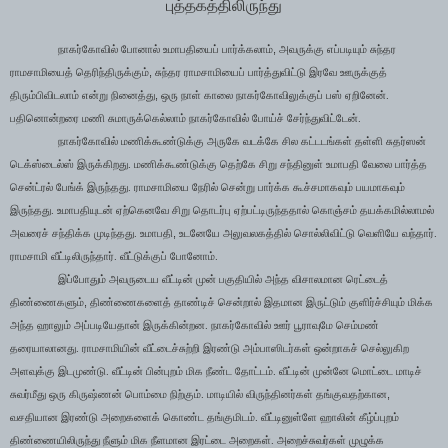
புத்தகத்திலிருந்து
,
நாகர்கோவில் போனால் உமாபதியைப் பார்க்கலாம்
அவருக்கு எப்படியும் சுந்தர
,
ராமசாமியைத் தெரிந்திருக்கும்
சுந்தர ராமசாமியைப் பார்த்துவிட்டு இரவே ஊருக்குத்
,
திரும்பிவிடலாம் என்று நினைத்து
ஒரு நாள் காலை நாகர்கோவிலுக்குப் பஸ் ஏறினேன்.
பதினொன்றரை மணி சுமாருக்கெல்லாம் நாகர்கோவில் போய்ச் சேர்ந்துவிட்டேன்.
நாகர்கோவில் மணிக்கூண்டுக்கு அருகே வடக்கே சில கட்டடங்கள் தள்ளி சுதர்ஸன்
டெக்ஸ்டைல்ஸ் இருக்கிறது. மணிக்கூண்டுக்கு தெற்கே சிறு சந்தினுள் உமாபதி வேலை பார்த்த
சென்ட்ரல் பேங்க் இருந்தது. ராமசாமியை நேரில் சென்று பார்க்க கூச்சமாகவும் பயமாகவும்
இருந்தது. உமாபதியுடன் ஏற்கெனவே சிறு தொடர்பு ஏற்பட்டிருந்ததால் கொஞ்சம் தயக்கமில்லாமல்
,
அவரைச் சந்திக்க முடிந்தது. உமாபதி
உடனேயே அலுவலகத்தில் சொல்லிவிட்டு வெளியே வந்தார்.
ராமசாமி வீட்டிலிருந்தார். வீட்டுக்குப் போனோம்.
இப்போதும் அவருடைய வீட்டின் முன் பகுதியில் அந்த விசாலமான ரெட்டைத்
,
திண்ணைகளும்
திண்ணைகளைத் தாண்டிச் சென்றால் இதமான இருட்டும் குளிர்ச்சியும் மிக்க
அந்த ஹாலும் அப்படியேதான் இருக்கின்றன. நாகர்கோவில் ஊர் பூராவுமே செம்மண்
தரையாலானது. ராமசாமியின் வீட்டைச்சுற்றி இரண்டு அம்பாஸிடர்கள் ஒன்றாகச் செல்லுகிற
அளவுக்கு இடமுண்டு. வீட்டின் பின்புறம் மிக நீண்ட தோட்டம். வீட்டின் முன்னே மொட்டை மாடிச்
,
சுவர்மீது ஒரு கிருஷ்ணன் பொம்மை நிற்கும். மாடியில் விருந்தினர்கள் தங்குவதற்கான
வசதியான இரண்டு அறைகளைக் கொண்ட தங்குமிடம். வீட்டினுள்ளே ஹாலின் கீழ்ப்புறம்
திண்ணையிலிருந்து நீளும் மிக நீளமான இரட்டை அறைகள். அறைச்சுவர்கள் முழுக்க