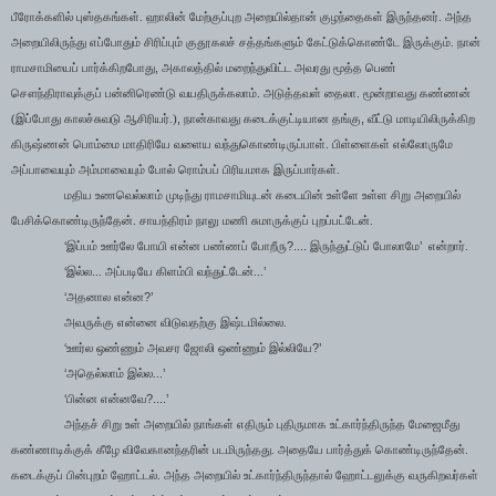
பீரோக்களில் புஸ்தகங்கள். ஹாலின் மேற்குப்புற அறையில்தான் குழந்தைகள் இருந்தனர். அந்த
அறையிலிருந்து எப்போதும் சிரிப்பும் குதூகலச் சத்தங்களும் கேட்டுக்கொண்டே இருக்கும். நான்
,
ராமசாமியைப் பார்க்கிறபோது
அகாலத்தில் மறைந்துவிட்ட அவரது மூத்த பெண்
சௌந்திராவுக்குப் பன்னிரெண்டு வயதிருக்கலாம். அடுத்தவள் தைலா. மூன்றாவது கண்ணன்
,
,
(இப்போது காலச்சுவடு ஆசிரியர்.)
நான்காவது கடைக்குட்டியான தங்கு
வீட்டு மாடியிலிருக்கிற
கிருஷ்ணன் பொம்மை மாதிரியே வளைய வந்துகொண்டிருப்பாள். பிள்ளைகள் எல்லோருமே
அப்பாவையும் அம்மாவையும் போல் ரொம்பப் பிரியமாக இருப்பார்கள்.
மதிய உணவெல்லாம் முடிந்து ராமசாமியுடன் கடையின் உள்ளே உள்ள சிறு அறையில்
பேசிக்கொண்டிருந்தேன். சாயந்திரம் நாலு மணி சுமாருக்குப் புறப்பட்டேன்.
‘
?....
’
இப்பம் ஊர்லே போயி என்ன பண்ணப் போறீரு
இருந்துட்டுப் போலாமே
என்றார்.
‘
’
இல்ல... அப்படியே கிளம்பி வந்துட்டேன்...
‘
?’
அதனால என்ன
அவருக்கு என்னை விடுவதற்கு இஷ்டமில்லை.
‘
?’
ஊர்ல ஒண்ணும் அவசர ஜோலி ஒண்ணும் இல்லியே
‘
’
அதெல்லாம் இல்ல...
‘
?....’
பின்ன என்னவே
அந்தச் சிறு உள் அறையில் நாங்கள் எதிரும் புதிருமாக உட்கார்ந்திருந்த மேஜைமீது
கண்ணாடிக்குக் கீழே விவேகானந்தரின் படமிருந்தது. அதையே பார்த்துக் கொண்டிருந்தேன்.
கடைக்குப் பின்புறம் ஹோட்டல். அந்த அறையில் உட்கார்ந்திருந்தால் ஹோட்டலுக்கு வருகிறவர்கள்