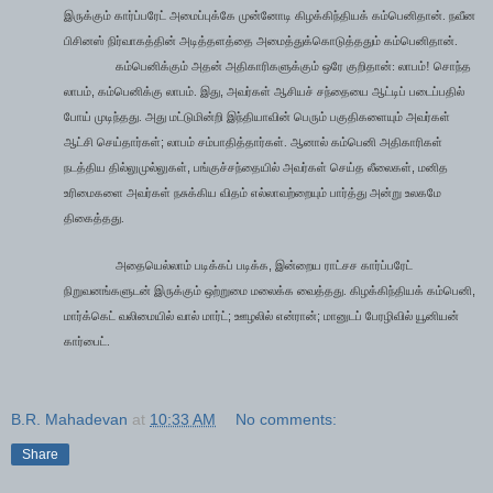
இருக்கும் கார்ப்பரேட் அமைப்புக்கே முன்னோடி கிழக்கிந்தியக் கம்பெனிதான். நவீன
பிசினஸ் நிர்வாகத்தின் அடித்தளத்தை அமைத்துக்கொடுத்ததும் கம்பெனிதான்.
கம்பெனிக்கும் அதன் அதிகாரிகளுக்கும் ஒரே குறிதான்: லாபம்! சொந்த
,
,
லாபம்
கம்பெனிக்கு லாபம். இது
அவர்கள் ஆசியச் சந்தையை ஆட்டிப் படைப்பதில்
போய் முடிந்தது. அது மட்டுமின்றி இந்தியாவின் பெரும் பகுதிகளையும் அவர்கள்
;
ஆட்சி செய்தார்கள்
லாபம் சம்பாதித்தார்கள். ஆனால் கம்பெனி அதிகாரிகள்
,
,
நடத்திய தில்லுமுல்லுகள்
பங்குச்சந்தையில் அவர்கள் செய்த லீலைகள்
மனித
உரிமைகளை அவர்கள் நசுக்கிய விதம் எல்லாவற்றையும் பார்த்து அன்று உலகமே
திகைத்தது.
,
அதையெல்லாம் படிக்கப் படிக்க
இன்றைய ராட்சச கார்ப்பரேட்
,
நிறுவனங்களுடன் இருக்கும் ஒற்றுமை மலைக்க வைத்தது. கிழக்கிந்தியக் கம்பெனி
;
;
மார்க்கெட் வலிமையில் வால் மார்ட்
ஊழலில் என்ரான்
மானுடப் பேரழிவில் யூனியன்
கார்பைட்.
B.R. Mahadevan
at
10:33 AM
No comments:
Share