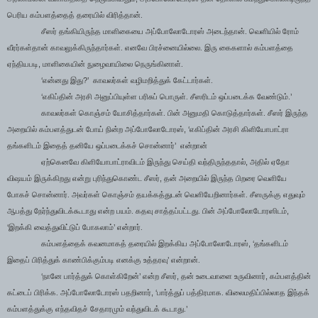
பெரிய கம்பளத்தைத் தரையில் விரித்தான்.
சீஸர் தங்கியிருந்த மாளிகையை அப்போலோடோரஸ் அடைந்தான். வெளியில் ரோம்
வீரர்கள்தான் காவலுக்கிருந்தார்கள். எனவே பிரச்னையில்லை. இரு கைகளால் கம்பளத்தை
,
ஏந்தியபடி
மாளிகையின் நுழைவாயிலை நெருங்கினாள்.
‘
?’
என்னது இது
காவலர்கள் வழிமறித்துக் கேட்டார்கள்.
‘
’
எகிப்தின் அரசி அனுப்பியுள்ள பரிசுப் பொருள். சீஸரிடம் ஒப்படைக்க வேண்டும்.
காவலர்கள் கொஞ்சம் யோசித்தார்கள். பின் அனுமதி கொடுத்தார்கள். சீஸர் இருந்த
, ‘
அறையில் கம்பளத்துடன் போய் நின்ற அப்போலோடோரஸ்
எகிப்தின் அரசி கிளியோபாட்ரா
’
தங்களிடம் இதைத் தனியே ஒப்படைக்கச் சொன்னார்
என்றான்
,
ஏற்கெனவே கிளியோபாட்ராவிடம் இருந்து செய்தி வந்திருந்ததால்
அதில் ஏதோ
,
விஷயம் இருக்கிறது என்று புரிந்துகொண்ட சீஸர்
தன் அறையில் இருந்த பிறரை வெளியே
போகச் சொன்னார். அவர்கள் கொஞ்சம் தயக்கத்துடன் வெளியேறினார்கள். சீஸருக்கு எதுவும்
,
ஆபத்து நேர்ந்துவிடக்கூடாது என்ற பயம். கதவு சாத்தப்பட்டது. பின் அப்போலோடோரஸிடம்
‘
’
இறக்கி வைத்துவிட்டுப் போகலாம்
என்றார்.
, ‘
கம்பளத்தைக் கவனமாகத் தரையில் இறக்கிய அப்போலோடோரஸ்
தங்களிடம்
’
இதைப் பிரித்துக் காண்பிக்கும்படி எனக்கு உத்தரவு
என்றான்.
‘
’
,
,
நானே பார்த்துக் கொள்கிறேன்
என்ற சீஸர்
தன் உடைவாளை உருவினார்
கம்பளத்தின்
, ‘
கட்டைப் பிரிக்க. அப்போலோடோரஸ் பதறினார்
பார்த்துப் பத்திரமாக. விலைமதிப்பில்லாத இந்தக்
’
கம்பளத்துக்கு எந்தவிதச் சேதாரமும் வந்துவிடக் கூடாது.