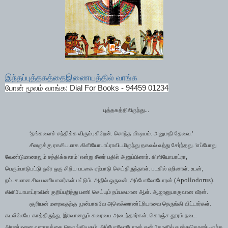
இந்தப்புத்தகத்தைஇணையத்தில் வாங்க
போன் மூலம் வாங்க: Dial For Books - 94459 01234
புத்தகத்திலிருந்து...
‘
’
தங்களைச் சந்திக்க விரும்புகிறேன். சொந்த விஷயம். அனுமதி தேவை.
‘
சீஸருக்கு ரகசியமாக கிளியோபாட்ராவிடமிருந்து தகவல் வந்து சேர்ந்தது.
எப்போது
’
,
வேண்டுமானாலும் சந்திக்கலாம்
என்று சீஸர் பதில் அனுப்பினார். கிளியோபாட்ரா
,
பெரும்பாடுபட்டு ஒரே ஒரு சிறிய படகை ஏற்பாடு செய்திருந்தாள். படகில் ஏறினாள். உடன்
(Apollodorus)
,
நம்பகமான சில பணியாளர்கள் மட்டும். அதில் ஒருவன்
அப்போலோடோரஸ்
.
கிளியோபாட்ராவின் குறிப்பறிந்து பணி செய்யும் நம்பகமான ஆள். ஆஜானுபாகுவான வீரன்.
சூரியன் மறைவதற்கு முன்பாகவே அலெக்ஸாண்ட்ரியாவை நெருங்கி விட்டார்கள்.
,
கடலிலேயே காத்திருந்து
இரவானதும் கரையை அடைந்தார்கள். கொஞ்ச தூரம் நடை.
,
அரண்மனை வளாகத்தை நெருங்கியதும்
அப்போலோடோரஸ் தன் தோளில் சுமந்துகொண்டிருந்த