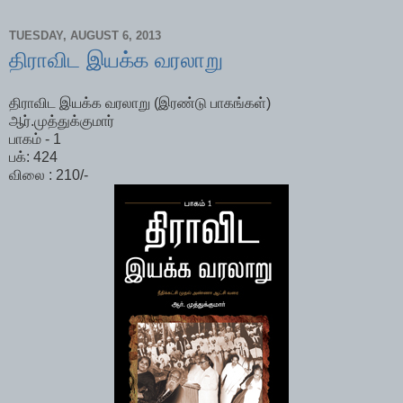
TUESDAY, AUGUST 6, 2013
திராவிட இயக்க வரலாறு
திராவிட இயக்க வரலாறு (இரண்டு பாகங்கள்)
ஆர்.முத்துக்குமார்
பாகம் - 1
பக்: 424
விலை : 210/-