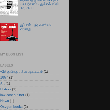
கருணாநிதி என்ன கடவுளா
- விமர்சனம் - துக்ளக் ஏப்ரல்
13, 2011
ஜப்பான் - ஓர் அரசியல்
வரலாறு
MY BLOG LIST
LABELS
+2க்கு பிறகு என்ன படிக்கலாம்
(1)
1857
(1)
Art
(1)
History
(1)
low cost airliner
(1)
News
(1)
Oxygen books
(2)