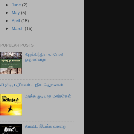
►
June
(2)
►
May
(5)
►
April
(15)
►
March
(15)
POPULAR POSTS
கிழக்கிந்திய கம்பெனி -
ஒரு வரலாறு
கிழக்கு பதிப்பகம் - புதிய அலுவலகம்
மறக்க முடியாத மனிதர்கள்
திராவிட இயக்க வரலாறு