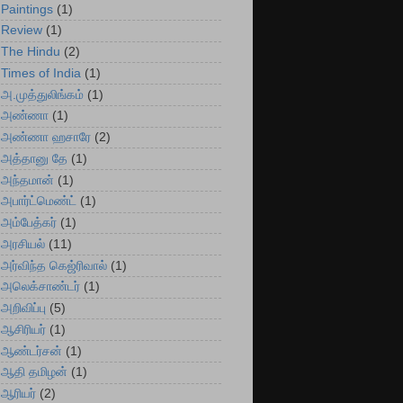
Paintings
(1)
Review
(1)
The Hindu
(2)
Times of India
(1)
அ.முத்துலிங்கம்
(1)
அண்ணா
(1)
அண்ணா ஹசாரே
(2)
அத்தானு தே
(1)
அந்தமான்
(1)
அபார்ட்மெண்ட்
(1)
அம்பேத்கர்
(1)
அரசியல்
(11)
அர்விந்த கெஜ்ரிவால்
(1)
அலெக்சாண்டர்
(1)
அறிவிப்பு
(5)
ஆசிரியர்
(1)
ஆண்டர்சன்
(1)
ஆதி தமிழன்
(1)
ஆரியர்
(2)