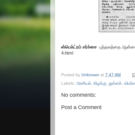
ஸ்பெக்ட்ரம் சர்ச்சை
புத்தகத்தை ஆன்லைன
4.html
Posted by
Unknown
at
7:47 AM
Labels:
அரசியல்
,
கிழக்கு
,
துக்ளக்
,
விமர்
No comments:
Post a Comment