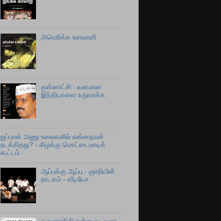
அமெரிக்க உளவாளி
தன்னாட்சி : வளமான
இந்தியாவை உருவாக்க
ஜப்பான் அணு உலைகளில் என்னதான்
நடக்கிறது? - கிழக்கு மொட்டைமாடிக்
கூட்டம்
ஆப்புக்கு ஆப்பு - ஞாநியின்
நாடகம் - வீடியோ