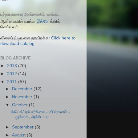
புத்தகங்களை ஆன்லைனில் வாங்க...
ஆன்லைனில் வாங்க
இங்கே
க்ளிக்
செய்யவும்.
விலைப்பட்டியலை தரவிறக்க:
Click here to
download catalog
BLOG ARCHIVE
►
2013
(70)
►
2012
(14)
▼
2011
(57)
►
December
(12)
►
November
(1)
▼
October
(1)
ஸ்பெக்ட்ரம் சர்ச்சை - விமர்சனம் -
துக்ளக், அக்டோபர...
►
September
(3)
►
August
(3)